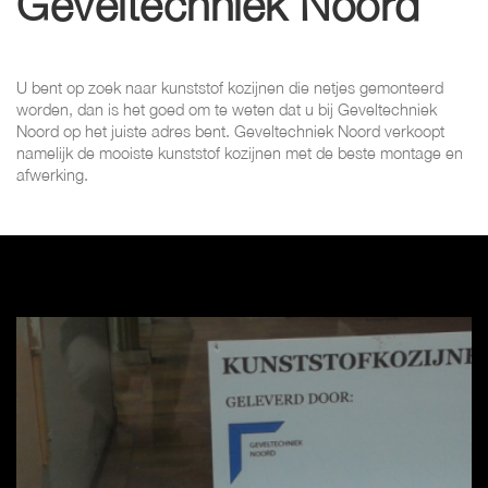
Geveltechniek Noord
U bent op zoek naar kunststof kozijnen die netjes gemonteerd
worden, dan is het goed om te weten dat u bij Geveltechniek
Noord op het juiste adres bent. Geveltechniek Noord verkoopt
namelijk de mooiste kunststof kozijnen met de beste montage en
afwerking.