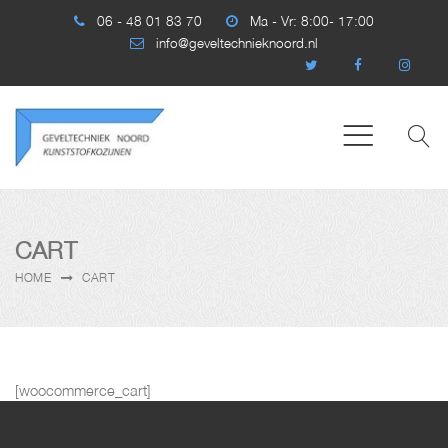
06 - 48 01 83 70
Ma - Vr: 8:00- 17:00
info@geveltechnieknoord.nl
CART
HOME
CART
[woocommerce_cart]